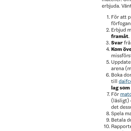
erbjuda. Vänt
För att p
förfogan
Erbjud m
framåt
.
Svar
frå
Kom öve
missförs
Uppdate
arena (m
Boka do
till
daif
lag som
För
matc
(läsligt
det dess
Spela m
Betala d
Rapporte