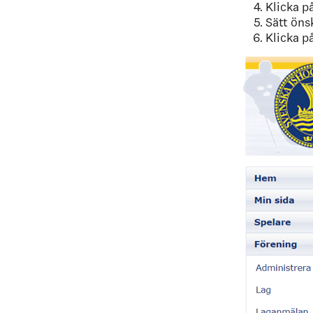
Klicka p
Sätt öns
Klicka p