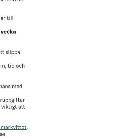
r till
 vecka
tt slippa
m, tid och
mans med
ruppgifter
viktigt att
markvittot
.
se