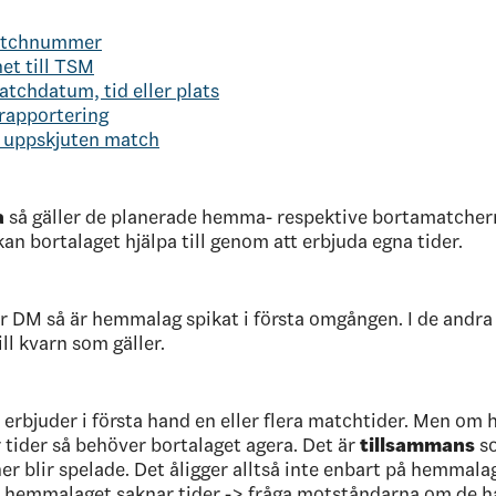
atchnummer
et till TSM
tchdatum, tid eller plats
rapportering
 uppskjuten match
a
så gäller de planerade hemma- respektive bortamatche
kan bortalaget hjälpa till genom att erbjuda egna tider.
er DM så är hemmalag spikat i första omgången. I de and
ill kvarn som gäller.
rbjuder i första hand en eller flera matchtider. Men om
r tider så behöver bortalaget agera. Det är
tillsammans
so
her blir spelade. Det åligger alltså inte enbart på hemmalage
hemmalaget saknar tider -> fråga motståndarna om de har