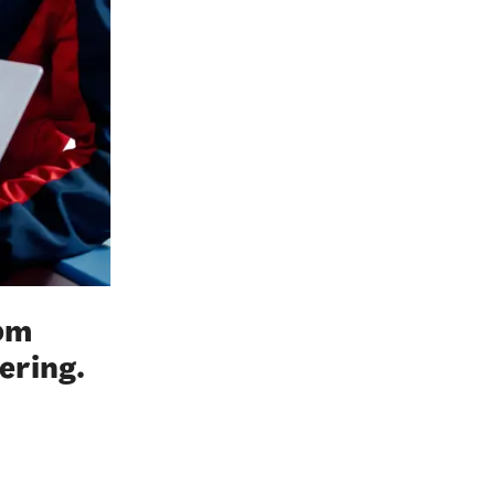
 om
ering.