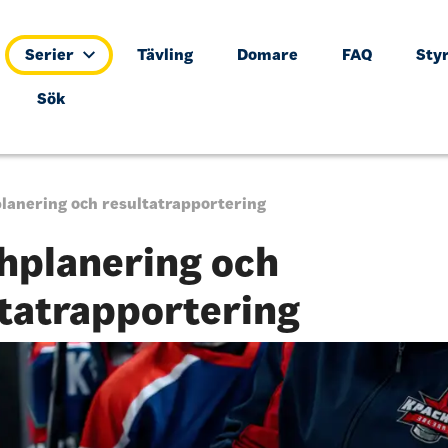
Serier
Tävling
Domare
FAQ
Sty
Sök
lanering och resultatrapportering
hplanering och
tatrapportering