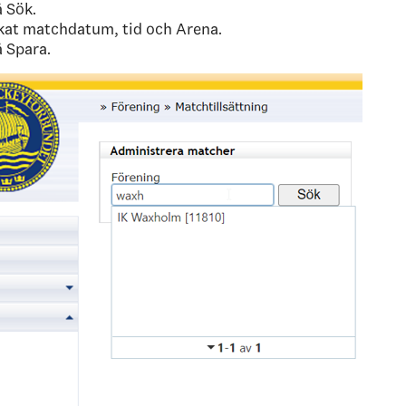
å Sök.
kat matchdatum, tid och Arena.
å Spara.