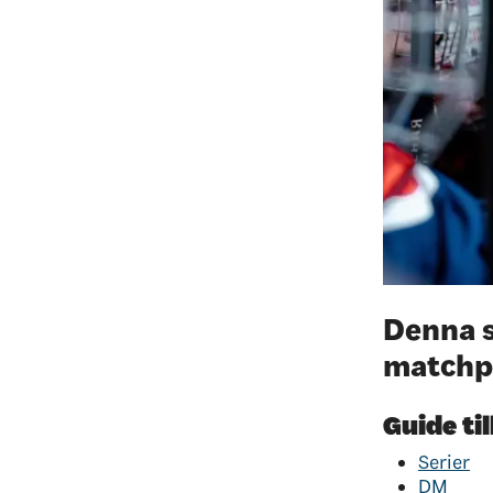
Denna s
matchpl
Guide ti
Serier
DM