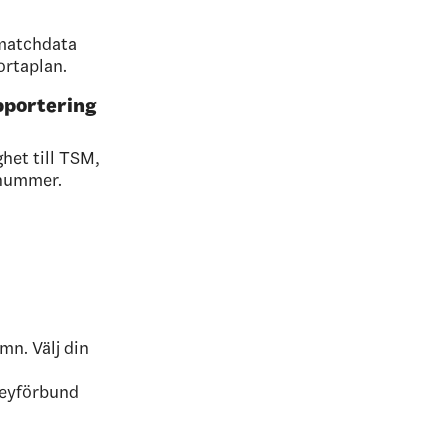
matchdata
ortaplan.
pportering
het till TSM,
nnummer.
mn. Välj din
keyförbund