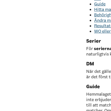
Guide
Hitta m
Behörigh
Ändra ma
Resultat
WO eller
Serier
För
seriern
naturligtvis 
DM
När det gäll
är det först t
Guide
Hemmalaget e
inte erbjude
till att matc
matcher. Om 