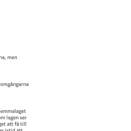
rna, men
ra omgångarna
 hemmalaget
m lagen ser
t att få till
 istid att