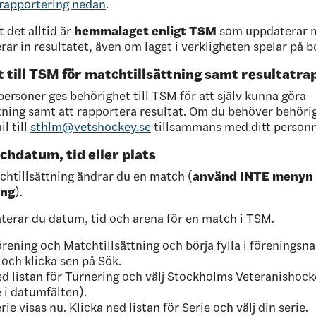
rapportering nedan
.
 det alltid är
hemmalaget enligt TSM
som uppdaterar 
ar in resultatet, även om laget i verkligheten spelar på b
 till TSM för matchtillsättning samt resultatra
personer ges behörighet till TSM för att själv kunna göra
tning samt att rapportera resultat. Om du behöver behörig
il till
sthlm@vetshockey.se
tillsammans med ditt perso
hdatum, tid eller plats
chtillsättning ändrar du en match (
använd INTE menyn
ing
).
terar du datum, tid och arena för en match i TSM.
Förening och Matchtillsättning och börja fylla i föreningsna
 och klicka sen på Sök.
ed listan för Turnering och välj Stockholms Veteranishoc
e
i datumfälten).
rie visas nu. Klicka ned listan för Serie och välj din serie.