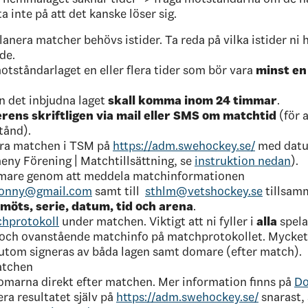
a inte på att det kanske löser sig.
lanera matcher behövs istider. Ta reda på vilka istider ni ha
de.
otståndarlaget en eller flera tider som bör vara
minst en
n det inbjudna laget
skall komma inom 24 timmar
.
rens skriftligen via mail eller SMS om matchtid
(för a
tånd).
ra matchen i TSM på
https://adm.swehockey.se/
med datu
eny Förening | Matchtillsättning, se
instruktion nedan
).
mare genom att meddela matchinformationen
conny@gmail.com
samt till
sthlm@vetshockey.se
tillsam
 möts, serie, datum, tid och arena
.
hprotokoll
under matchen. Viktigt att ni fyller i
alla
spela
) och ovanstående matchinfo på matchprotokollet. Mycket 
utom signeras av båda lagen samt domare (efter match).
atchen
omarna direkt efter matchen. Mer information finns på
Do
ra resultatet själv på
https://adm.swehockey.se/
snarast, 