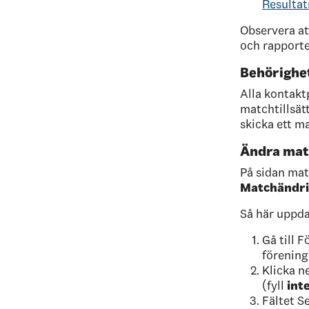
Resultat
Observera att
och rapporter
Behörighet
Alla kontakt
matchtillsät
skicka ett ma
Ändra matc
På sidan mat
Matchändr
Så här uppda
Gå till 
förening
Klicka n
(fyll
int
Fältet Se