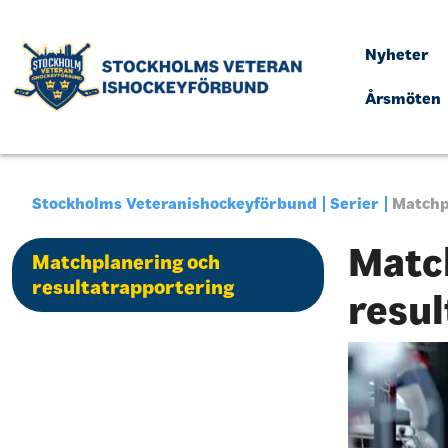
Nyheter
Årsmöten
Stockholms Veteranishockeyförbund
Serier
Matchp
Matc
Matchplanering och
resultatrapportering
resul